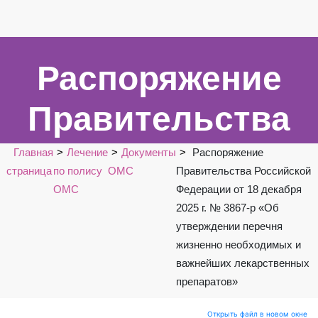
Распоряжение
Правительства
РФ от 12.10.2019 N
Главная
Лечение
Документы
Распоряжение
страница
по полису
ОМС
Правительства Российской
2406-р «Об
ОМС
Федерации от 18 декабря
2025 г. № 3867-р «Об
утверждении
утверждении перечня
жизненно необходимых и
перечня
важнейших лекарственных
препаратов»
Открыть файл в новом окне