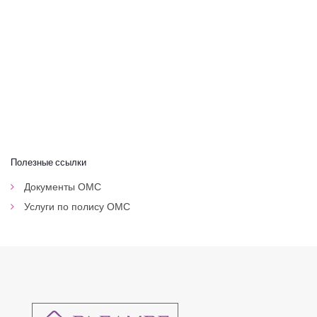
медицинского
применения и
минимального
ассортимента
лекарственных
Полезные ссылки
Документы ОМС
препара
Услуги по полису ОМС